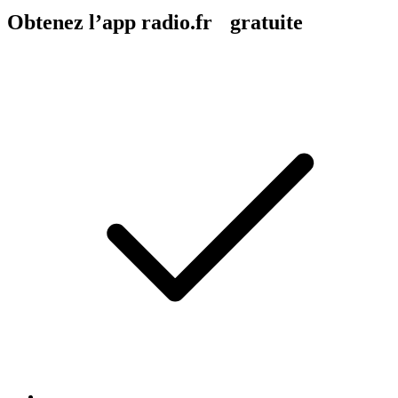
Obtenez l’app radio.fr gratuite