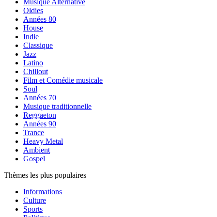
Musique Alternative
Oldies
Années 80
House
Indie
Classique
Jazz
Latino
Chillout
Film et Comédie musicale
Soul
Années 70
Musique traditionnelle
Reggaeton
Années 90
Trance
Heavy Metal
Ambient
Gospel
Thèmes les plus populaires
Informations
Culture
Sports