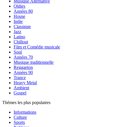
Musique Alternative
Oldies
Années 80
House
Indie
Classique
Jazz
Latino
Chillout
Film et Comédie musicale
Soul
Années 70
Musique traditionnelle
Reggaeton
Années 90
Trance
Heavy Metal
Ambient
Gospel
Thèmes les plus populaires
Informations
Culture
Sports