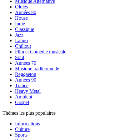
Musique Alternative
Oldies
Années 80
House
Indie
Classique
Jazz
Latino
Chillout
Film et Comédie musicale
Soul
Années 70
Musique traditionnelle
Reggaeton
Années 90
Trance
Heavy Metal
Ambient
Gospel
Thèmes les plus populaires
Informations
Culture
Sports