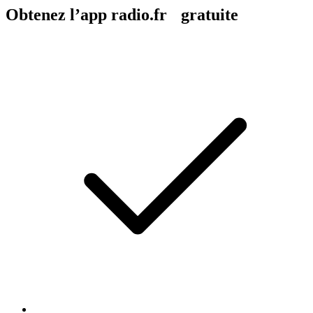
Obtenez l’app radio.fr gratuite