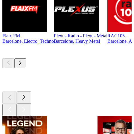
Flaix FM
Plexus Radio - Plexus Metal
RAC105
Barcelone, Electro, Techno
Barcelone, Heavy Metal
Barcelone, An
Les meilleurs
podcasts
Les meilleurs
podcasts
Les meilleurs
podcasts