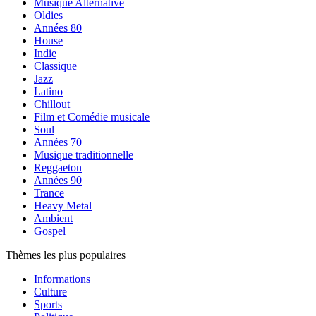
Musique Alternative
Oldies
Années 80
House
Indie
Classique
Jazz
Latino
Chillout
Film et Comédie musicale
Soul
Années 70
Musique traditionnelle
Reggaeton
Années 90
Trance
Heavy Metal
Ambient
Gospel
Thèmes les plus populaires
Informations
Culture
Sports