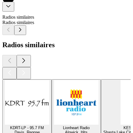
Radios similaires
Radios similaires
Radios similaires
KDRT-LP - 95.7 FM
Lionheart Radio
KESR
Davis, Reggae
Alnwick, Hits
Shasta Lake City