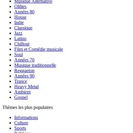
Musique Alternative
Oldies
Années 80
House
Indie
Classique
Jazz
Latino
Chillout
Film et Comédie musicale
Soul
Années 70
Musique traditionnelle
Reggaeton
Années 90
Trance
Heavy Metal
Ambient
Gospel
Thèmes les plus populaires
Informations
Culture
Sports