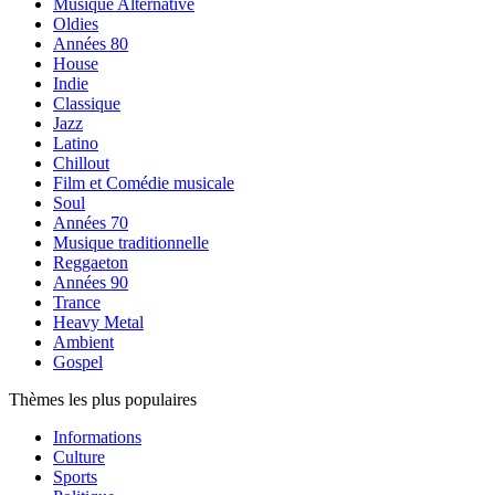
Musique Alternative
Oldies
Années 80
House
Indie
Classique
Jazz
Latino
Chillout
Film et Comédie musicale
Soul
Années 70
Musique traditionnelle
Reggaeton
Années 90
Trance
Heavy Metal
Ambient
Gospel
Thèmes les plus populaires
Informations
Culture
Sports