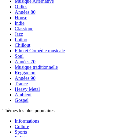
Musique Alternative
Oldies
Années 80
House
Indie
Classique
Jazz
Latino
Chillout
Film et Comédie musicale
Soul
Années 70
Musique traditionnelle
Reggaeton
Années 90
Trance
Heavy Metal
Ambient
Gospel
Thèmes les plus populaires
Informations
Culture
Sports