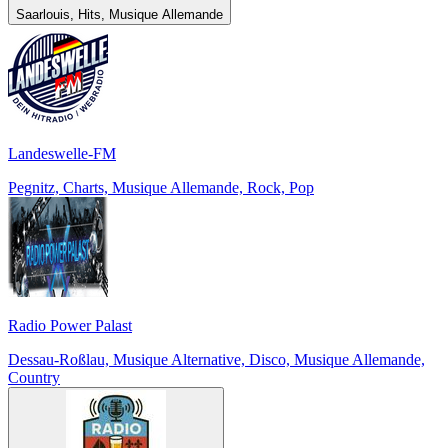
Saarlouis, Hits, Musique Allemande
Landeswelle-FM
Pegnitz, Charts, Musique Allemande, Rock, Pop
Radio Power Palast
Dessau-Roßlau, Musique Alternative, Disco, Musique Allemande,
Country