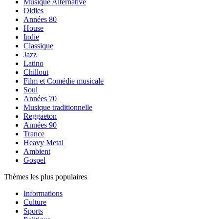
Musique Alternative
Oldies
Années 80
House
Indie
Classique
Jazz
Latino
Chillout
Film et Comédie musicale
Soul
Années 70
Musique traditionnelle
Reggaeton
Années 90
Trance
Heavy Metal
Ambient
Gospel
Thèmes les plus populaires
Informations
Culture
Sports