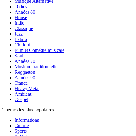
Musique Alternative
Oldies
Années 80
House
Indie
Classique
Jazz
Latino
Chillout
Film et Comédie musicale
Soul
Années 70
Musique traditionnelle
Reggaeton
Années 90
Trance
Heavy Metal
Ambient
Gospel
Thèmes les plus populaires
Informations
Culture
Sports