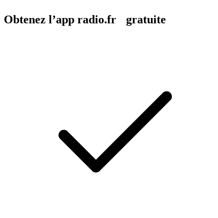
Obtenez l’app radio.fr gratuite