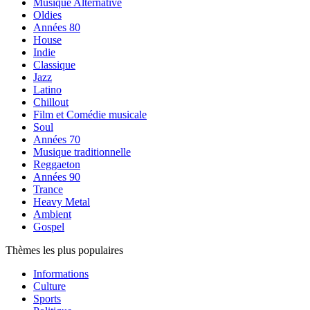
Musique Alternative
Oldies
Années 80
House
Indie
Classique
Jazz
Latino
Chillout
Film et Comédie musicale
Soul
Années 70
Musique traditionnelle
Reggaeton
Années 90
Trance
Heavy Metal
Ambient
Gospel
Thèmes les plus populaires
Informations
Culture
Sports