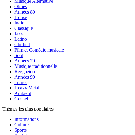
Musique Alternative
Oldies
Années 80
House
Indie
Classique
Jazz
Latino
Chillout
Film et Comédie musicale
Soul
Années 70
Musique traditionnelle
Reggaeton
Années 90
Trance
Heavy Metal
Ambient
Gospel
Thèmes les plus populaires
Informations
Culture
Sports