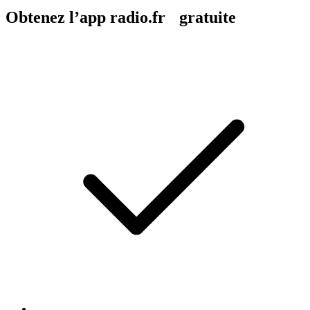
Obtenez l’app radio.fr gratuite