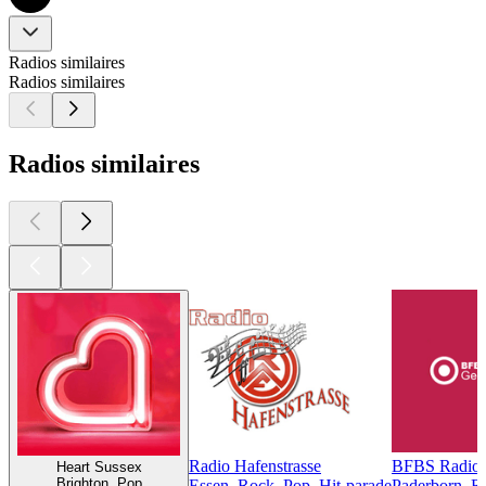
Radios similaires
Radios similaires
Radios similaires
Radio Hafenstrasse
BFBS Radio 
Heart Sussex
Brighton, Pop
Essen, Rock, Pop, Hit-parade
Paderborn, R