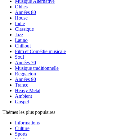
Musique Alternative
Oldies
Années 80
House
Indie
Classique
Jazz
Latino
Chillout
Film et Comédie musicale
Soul
Années 70
Musique traditionnelle
Reggaeton
Années 90
Trance
Heavy Metal
Ambient
Gospel
Thèmes les plus populaires
Informations
Culture
Sports