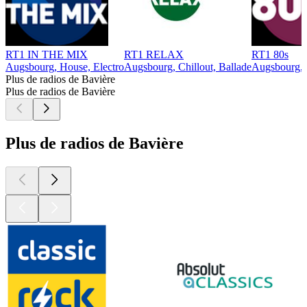
RT1 IN THE MIX
RT1 RELAX
RT1 80s
Augsbourg, House, Electro
Augsbourg, Chillout, Ballade
Augsbourg, 
Plus de radios de Bavière
Plus de radios de Bavière
Plus de radios de Bavière