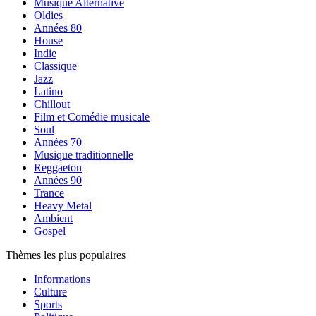
Musique Alternative
Oldies
Années 80
House
Indie
Classique
Jazz
Latino
Chillout
Film et Comédie musicale
Soul
Années 70
Musique traditionnelle
Reggaeton
Années 90
Trance
Heavy Metal
Ambient
Gospel
Thèmes les plus populaires
Informations
Culture
Sports