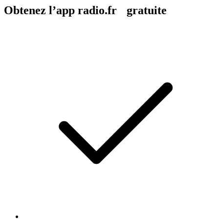
Obtenez l’app radio.fr gratuite