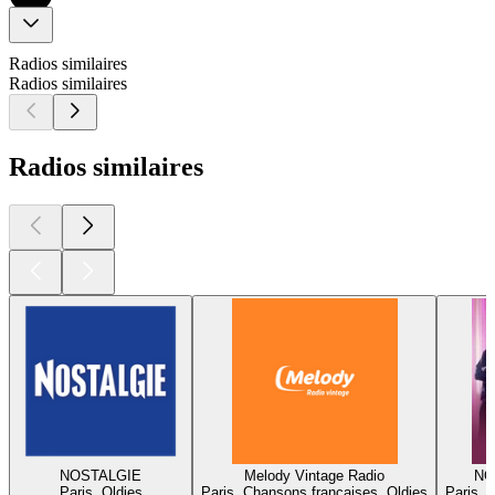
Radios similaires
Radios similaires
Radios similaires
NOSTALGIE
Melody Vintage Radio
NO
Paris, Oldies
Paris, Chansons françaises, Oldies
Paris, 