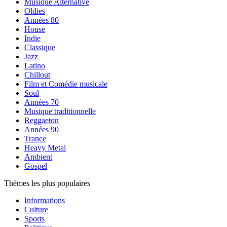
Musique Alternative
Oldies
Années 80
House
Indie
Classique
Jazz
Latino
Chillout
Film et Comédie musicale
Soul
Années 70
Musique traditionnelle
Reggaeton
Années 90
Trance
Heavy Metal
Ambient
Gospel
Thèmes les plus populaires
Informations
Culture
Sports