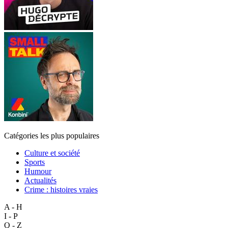
Catégories les plus populaires
Culture et société
Sports
Humour
Actualités
Crime : histoires vraies
A - H
I - P
Q - Z