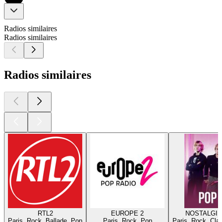
Radios similaires
Radios similaires
Radios similaires
RTL2
EUROPE 2
NOSTALGIE
Paris, Rock, Ballade, Pop
Paris, Rock, Pop
Paris, Rock, Cla