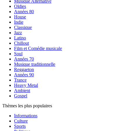
Musique Alternative
Oldies
Années 80
House
Indie
Classique
Jazz
Latino
Chillout
Film et Comédie musicale
Soul
Années 70
Musique traditionnelle
Reggaeton
Années 90
Trance
Heavy Metal
Ambient
Gospel
Thèmes les plus populaires
Informations
Culture
Sports