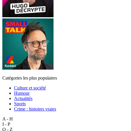
Catégories les plus populaires
Culture et société
Humour
Actualités
Sports
Crime : histoires vraies
A - H
I - P
Q - Z