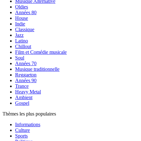
Musique Alternative
Oldies
Années 80
House
Indie
Classique
Jazz
Latino
Chillout
Film et Comédie musicale
Soul
Années 70
Musique traditionnelle
Reggaeton
Années 90
Trance
Heavy Metal
Ambient
Gospel
Thèmes les plus populaires
Informations
Culture
Sports