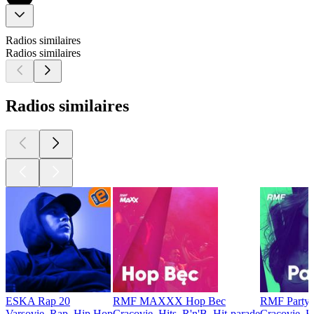
Radios similaires
Radios similaires
Radios similaires
ESKA Rap 20
RMF MAXXX Hop Bec
RMF Party
Varsovie, Rap, Hip Hop
Cracovie, Hits, R'n'B, Hit-parade
Cracovie, El