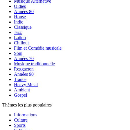
Musique Alternative
Oldies
Années 80
House
Indie
Classique
Jazz
Latino
Chillout
Film et Comédie musicale
Soul
Années 70
Musique traditionnelle
Reggaeton
Années 90
Trance
Heavy Metal
Ambient
Gospel
Thèmes les plus populaires
Informations
Culture
Sports