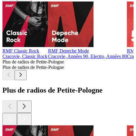
RMF Classic Rock
RMF Depeche Mode
RMF
Cracovie, Classic Rock
Cracovie, Années 90, Electro, Années 80
Crac
Plus de radios de Petite-Pologne
Plus de radios de Petite-Pologne
Plus de radios de Petite-Pologne