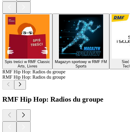
Spis treści w RMF Classic
Magazyn sportowy w RMF FM
Sieć i
Arts, Livres
Sports
Techn
RMF Hip Hop: Radios du groupe
RMF Hip Hop: Radios du groupe
RMF Hip Hop: Radios du groupe