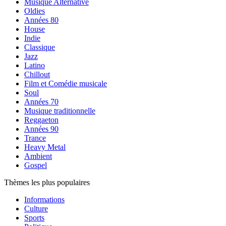
Musique Alternative
Oldies
Années 80
House
Indie
Classique
Jazz
Latino
Chillout
Film et Comédie musicale
Soul
Années 70
Musique traditionnelle
Reggaeton
Années 90
Trance
Heavy Metal
Ambient
Gospel
Thèmes les plus populaires
Informations
Culture
Sports