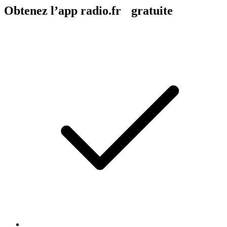
Obtenez l’app radio.fr gratuite