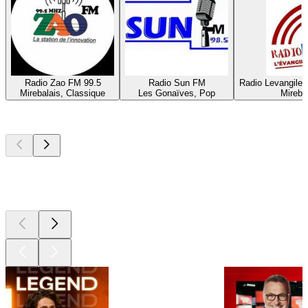
Radio Zao FM 99.5
Radio Sun FM
Radio Levangile 
Mirebalais, Classique
Les Gonaïves, Pop
Mireba
Les meilleurs
podcasts
Les meilleurs
podcasts
Les meilleurs
podcasts