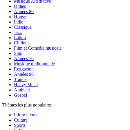
Musique Alternative
Oldies
Années 80
House
Indie
Classique
Jazz
Latino
Chillout
Film et Comédie musicale
Soul
Années 70
Musique traditionnelle
Reggaeton
Années 90
Trance
Heavy Metal
Ambient
Gospel
Thèmes les plus populaires
Informations
Culture
Sports