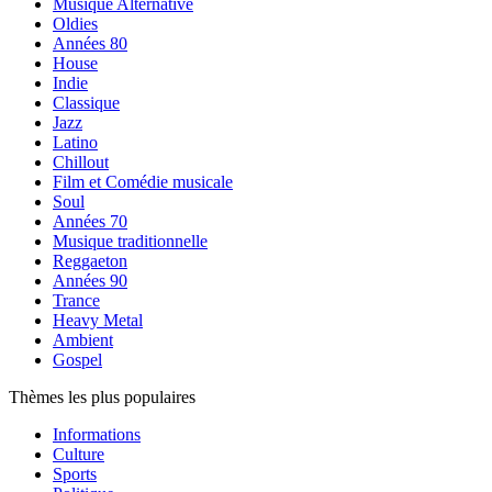
Musique Alternative
Oldies
Années 80
House
Indie
Classique
Jazz
Latino
Chillout
Film et Comédie musicale
Soul
Années 70
Musique traditionnelle
Reggaeton
Années 90
Trance
Heavy Metal
Ambient
Gospel
Thèmes les plus populaires
Informations
Culture
Sports