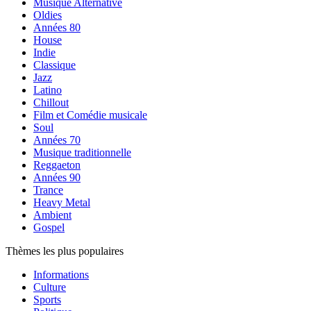
Musique Alternative
Oldies
Années 80
House
Indie
Classique
Jazz
Latino
Chillout
Film et Comédie musicale
Soul
Années 70
Musique traditionnelle
Reggaeton
Années 90
Trance
Heavy Metal
Ambient
Gospel
Thèmes les plus populaires
Informations
Culture
Sports