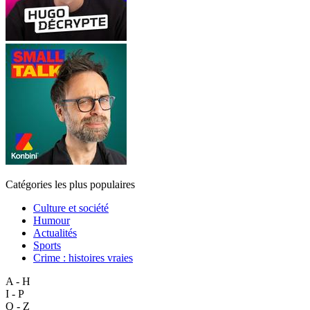
Catégories les plus populaires
Culture et société
Humour
Actualités
Sports
Crime : histoires vraies
A - H
I - P
Q - Z