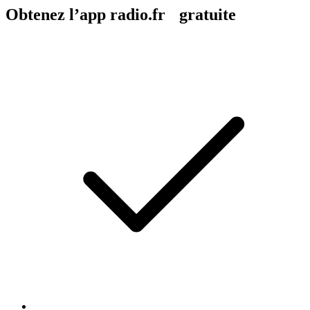
Obtenez l’app radio.fr gratuite