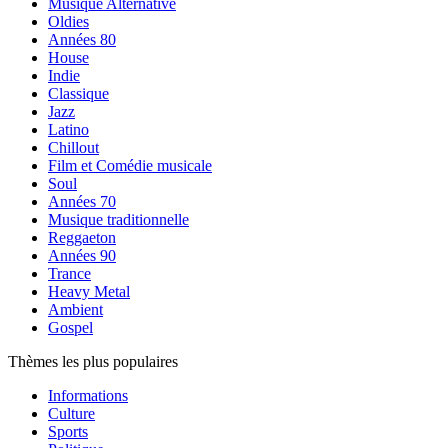
Musique Alternative
Oldies
Années 80
House
Indie
Classique
Jazz
Latino
Chillout
Film et Comédie musicale
Soul
Années 70
Musique traditionnelle
Reggaeton
Années 90
Trance
Heavy Metal
Ambient
Gospel
Thèmes les plus populaires
Informations
Culture
Sports