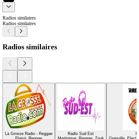
Radios similaires
Radios similaires
Radios similaires
La Grosse Radio - Reggae
Radio Sud Est
R
Plaisir, Reggae
Martinique, Reggae, Zouk
Granville, Elect