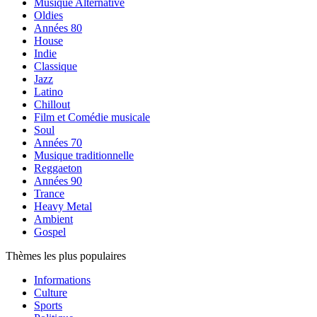
Musique Alternative
Oldies
Années 80
House
Indie
Classique
Jazz
Latino
Chillout
Film et Comédie musicale
Soul
Années 70
Musique traditionnelle
Reggaeton
Années 90
Trance
Heavy Metal
Ambient
Gospel
Thèmes les plus populaires
Informations
Culture
Sports