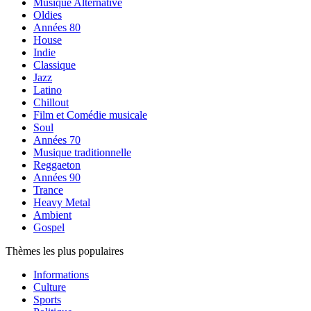
Musique Alternative
Oldies
Années 80
House
Indie
Classique
Jazz
Latino
Chillout
Film et Comédie musicale
Soul
Années 70
Musique traditionnelle
Reggaeton
Années 90
Trance
Heavy Metal
Ambient
Gospel
Thèmes les plus populaires
Informations
Culture
Sports