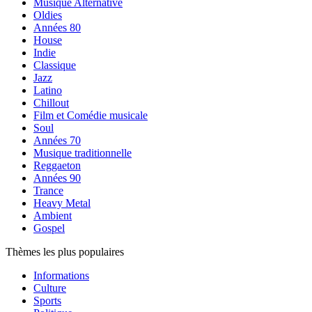
Musique Alternative
Oldies
Années 80
House
Indie
Classique
Jazz
Latino
Chillout
Film et Comédie musicale
Soul
Années 70
Musique traditionnelle
Reggaeton
Années 90
Trance
Heavy Metal
Ambient
Gospel
Thèmes les plus populaires
Informations
Culture
Sports