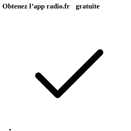
Obtenez l’app radio.fr gratuite