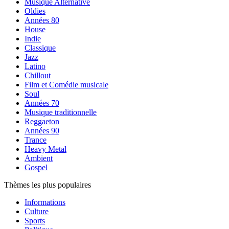
Musique Alternative
Oldies
Années 80
House
Indie
Classique
Jazz
Latino
Chillout
Film et Comédie musicale
Soul
Années 70
Musique traditionnelle
Reggaeton
Années 90
Trance
Heavy Metal
Ambient
Gospel
Thèmes les plus populaires
Informations
Culture
Sports