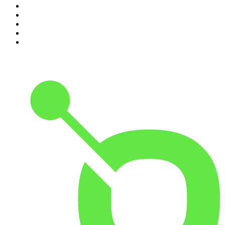
6
.
Les grands dossiers de l'Histoire par Franck Ferrand
7
.
L'Heure Du Crime
8
.
Transfert
9
.
HugoDécrypte - Actus et interviews
10
.
Small Talk - Konbini