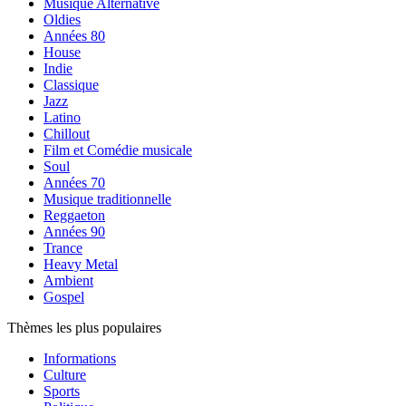
Musique Alternative
Oldies
Années 80
House
Indie
Classique
Jazz
Latino
Chillout
Film et Comédie musicale
Soul
Années 70
Musique traditionnelle
Reggaeton
Années 90
Trance
Heavy Metal
Ambient
Gospel
Thèmes les plus populaires
Informations
Culture
Sports