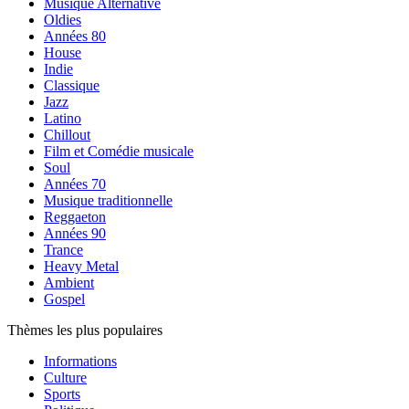
Musique Alternative
Oldies
Années 80
House
Indie
Classique
Jazz
Latino
Chillout
Film et Comédie musicale
Soul
Années 70
Musique traditionnelle
Reggaeton
Années 90
Trance
Heavy Metal
Ambient
Gospel
Thèmes les plus populaires
Informations
Culture
Sports