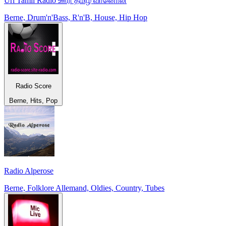
Uri Tamil Radio ஊரி தமிழ் வானொலி
Berne, Drum'n'Bass, R'n'B, House, Hip Hop
Radio Score
Berne, Hits, Pop
Radio Alperose
Berne, Folklore Allemand, Oldies, Country, Tubes