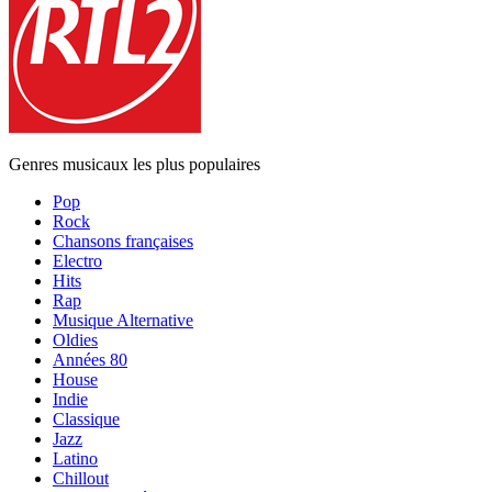
Genres musicaux les plus populaires
Pop
Rock
Chansons françaises
Electro
Hits
Rap
Musique Alternative
Oldies
Années 80
House
Indie
Classique
Jazz
Latino
Chillout