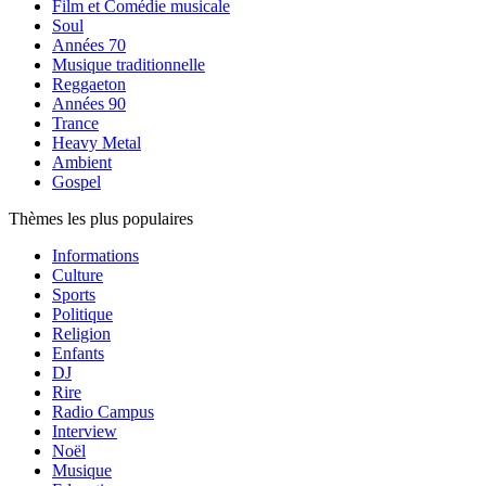
Film et Comédie musicale
Soul
Années 70
Musique traditionnelle
Reggaeton
Années 90
Trance
Heavy Metal
Ambient
Gospel
Thèmes les plus populaires
Informations
Culture
Sports
Politique
Religion
Enfants
DJ
Rire
Radio Campus
Interview
Noël
Musique