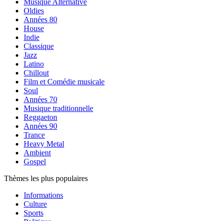
Musique Alternative
Oldies
Années 80
House
Indie
Classique
Jazz
Latino
Chillout
Film et Comédie musicale
Soul
Années 70
Musique traditionnelle
Reggaeton
Années 90
Trance
Heavy Metal
Ambient
Gospel
Thèmes les plus populaires
Informations
Culture
Sports