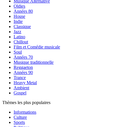
Musique Alternative
Oldies
Années 80
House
Indie
Classique
Jazz
Latino
Chillout
Film et Comédie musicale
Soul
Années 70
Musique traditionnelle
Reggaeton
Années 90
Trance
Heavy Metal
Ambient
Gospel
Thèmes les plus populaires
Informations
Culture
Sports