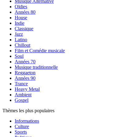
Musique Alternative
Oldies
Années 80
House
Indie
Classique
Jazz
Latino
Chillout
Film et Comédie musicale
Soul
Années 70
Musique traditionnelle
Reggaeton
Années 90
Trance
Heavy Metal
Ambient
Gospel
Thèmes les plus populaires
Informations
Culture
Sports