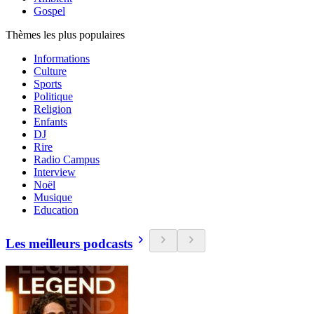
Gospel
Thèmes les plus populaires
Informations
Culture
Sports
Politique
Religion
Enfants
DJ
Rire
Radio Campus
Interview
Noël
Musique
Education
Les meilleurs podcasts