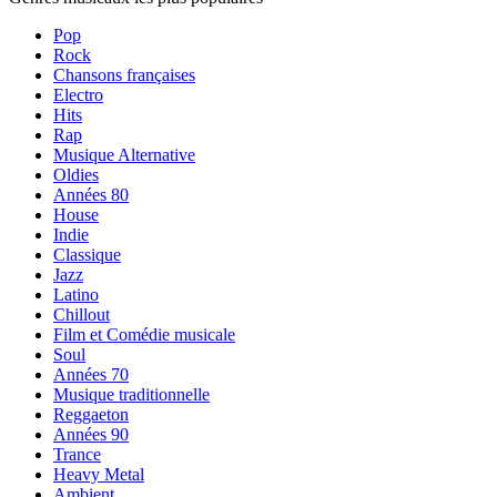
Pop
Rock
Chansons françaises
Electro
Hits
Rap
Musique Alternative
Oldies
Années 80
House
Indie
Classique
Jazz
Latino
Chillout
Film et Comédie musicale
Soul
Années 70
Musique traditionnelle
Reggaeton
Années 90
Trance
Heavy Metal
Ambient