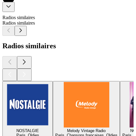
Radios similaires
Radios similaires
Radios similaires
NOSTALGIE
Melody Vintage Radio
NO
Paris, Oldies
Paris, Chansons françaises, Oldies
Paris, 