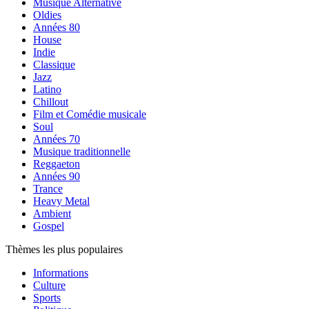
Musique Alternative
Oldies
Années 80
House
Indie
Classique
Jazz
Latino
Chillout
Film et Comédie musicale
Soul
Années 70
Musique traditionnelle
Reggaeton
Années 90
Trance
Heavy Metal
Ambient
Gospel
Thèmes les plus populaires
Informations
Culture
Sports