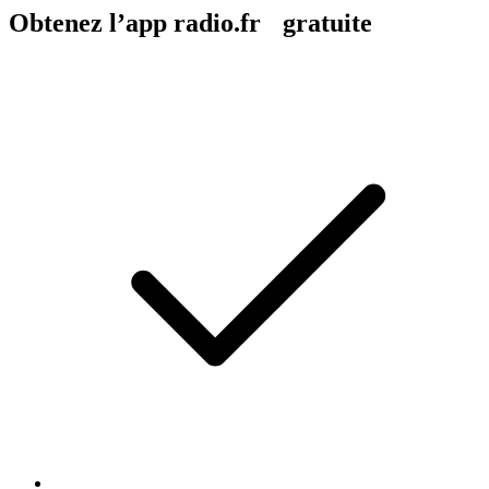
Obtenez l’app radio.fr gratuite