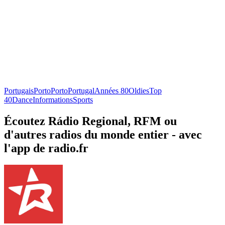
Portugais
Porto
Porto
Portugal
Années 80
Oldies
Top
40
Dance
Informations
Sports
Écoutez Rádio Regional, RFM ou
d'autres radios du monde entier - avec
l'app de radio.fr