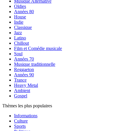
Musique Alternative
Oldies
Années 80
House
Indie
Classique
Jazz
Latino
Chillout
Film et Comédie musicale
Soul
Années 70
Musique traditionnelle
Reggaeton
Années 90
Trance
Heavy Metal
Ambient
Gospel
Thèmes les plus populaires
Informations
Culture
Sports