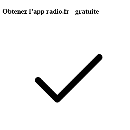
Obtenez l’app radio.fr gratuite