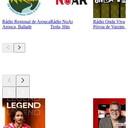
Rádio Regional de Arouca
Rádio NoAr
Rádio Onda Viva
Arouca, Ballade
Trofa, Hits
Póvoa de Varzim, P
Les meilleurs
podcasts
Les meilleurs
podcasts
Les meilleurs
podcasts