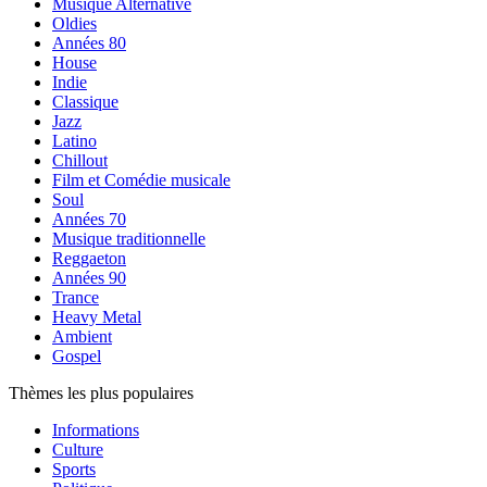
Musique Alternative
Oldies
Années 80
House
Indie
Classique
Jazz
Latino
Chillout
Film et Comédie musicale
Soul
Années 70
Musique traditionnelle
Reggaeton
Années 90
Trance
Heavy Metal
Ambient
Gospel
Thèmes les plus populaires
Informations
Culture
Sports