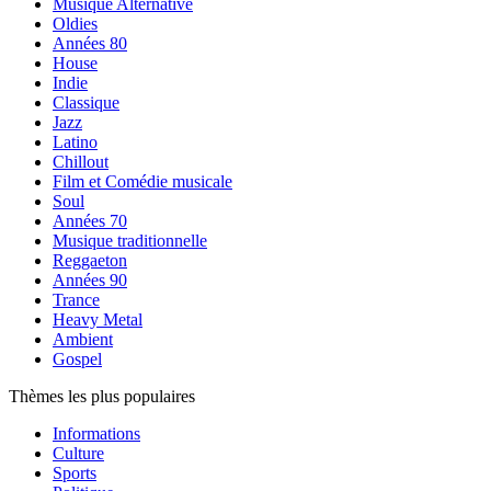
Musique Alternative
Oldies
Années 80
House
Indie
Classique
Jazz
Latino
Chillout
Film et Comédie musicale
Soul
Années 70
Musique traditionnelle
Reggaeton
Années 90
Trance
Heavy Metal
Ambient
Gospel
Thèmes les plus populaires
Informations
Culture
Sports