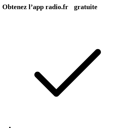
Obtenez l’app radio.fr gratuite