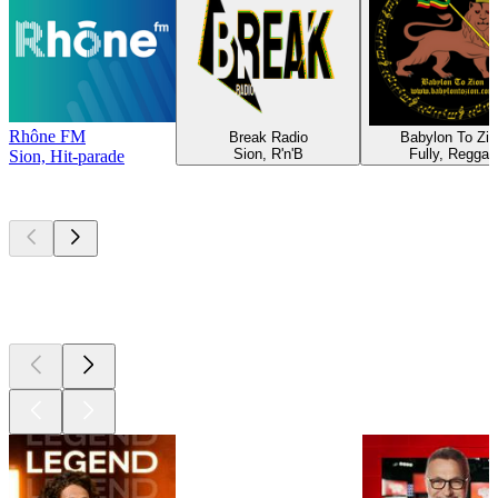
Rhône FM
Break Radio
Babylon To Zio
Sion, R'n'B
Fully, Reggae
Sion, Hit-parade
Les meilleurs
podcasts
Les meilleurs
podcasts
Les meilleurs
podcasts