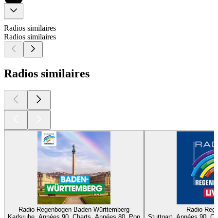
Radios similaires
Radios similaires
Radios similaires
Radio Regenbogen Baden-Württemberg
Radio Reg
Karlsruhe, Années 90, Charts, Années 80, Pop
Stuttgart, Années 90, C