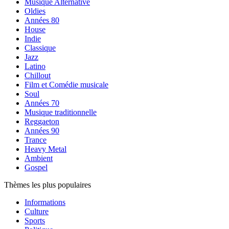
Musique Alternative
Oldies
Années 80
House
Indie
Classique
Jazz
Latino
Chillout
Film et Comédie musicale
Soul
Années 70
Musique traditionnelle
Reggaeton
Années 90
Trance
Heavy Metal
Ambient
Gospel
Thèmes les plus populaires
Informations
Culture
Sports