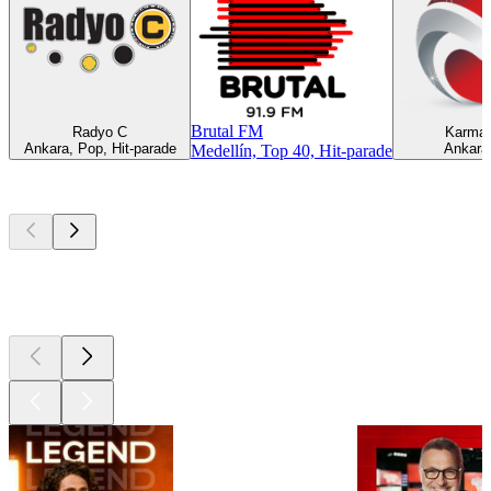
Brutal FM
Radyo C
Karmar
Ankara, Pop, Hit-parade
Ankara,
Medellín, Top 40, Hit-parade
Les meilleurs
podcasts
Les meilleurs
podcasts
Les meilleurs
podcasts