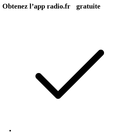
Obtenez l’app radio.fr gratuite