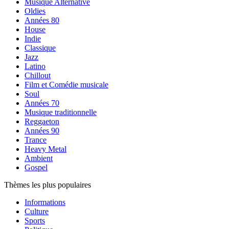
Musique Alternative
Oldies
Années 80
House
Indie
Classique
Jazz
Latino
Chillout
Film et Comédie musicale
Soul
Années 70
Musique traditionnelle
Reggaeton
Années 90
Trance
Heavy Metal
Ambient
Gospel
Thèmes les plus populaires
Informations
Culture
Sports