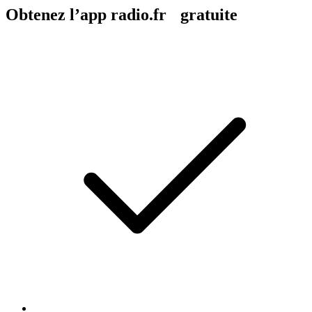
Obtenez l’app radio.fr gratuite