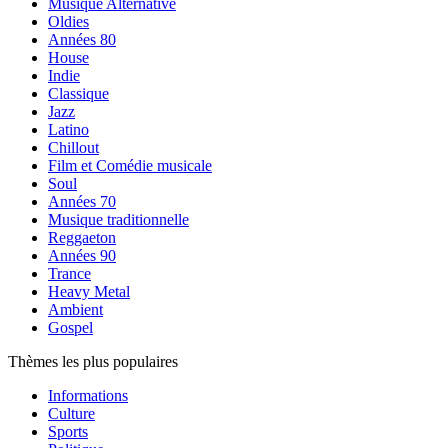
Musique Alternative
Oldies
Années 80
House
Indie
Classique
Jazz
Latino
Chillout
Film et Comédie musicale
Soul
Années 70
Musique traditionnelle
Reggaeton
Années 90
Trance
Heavy Metal
Ambient
Gospel
Thèmes les plus populaires
Informations
Culture
Sports