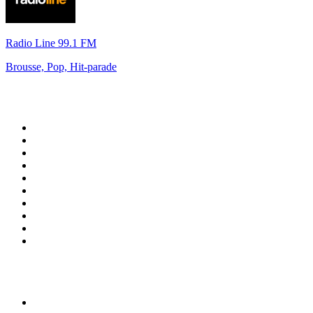
Radio Line 99.1 FM
Brousse, Pop, Hit-parade
Top 100 sur
radio.fr
1
.
RTL
2
.
RMC Info Talk Sport
3
.
France Info
4
.
Europe 1
5
.
France Inter
6
.
Radio FREE DOM
7
.
NOSTALGIE
8
.
Tropiques FM
9
.
CHERIE FM
10
.
RTL2
Top 100 des podcasts en
France
1
.
LEGEND