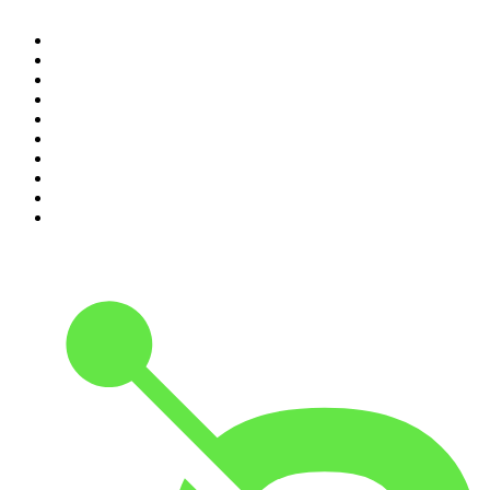
1
.
LEGEND
2
.
Les Grosses Têtes
3
.
L'After Foot
4
.
Hondelatte Raconte
5
.
Entrez dans l'Histoire
6
.
L'Heure Du Crime
7
.
Les grands dossiers de l'Histoire par Franck Ferrand
8
.
Transfert
9
.
HugoDécrypte - Actus et interviews
10
.
Small Talk - Konbini