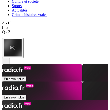
Culture et société
Sports
Actualités
Crime : histoires vraies
A - H
I - P
Q - Z
En savoir plus
En savoir plus