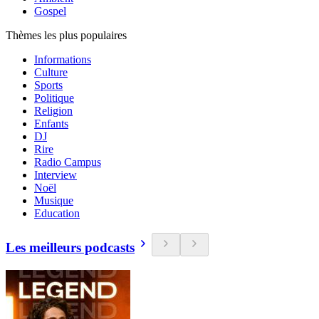
Gospel
Thèmes les plus populaires
Informations
Culture
Sports
Politique
Religion
Enfants
DJ
Rire
Radio Campus
Interview
Noël
Musique
Education
Les meilleurs podcasts