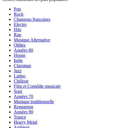
Pop
Rock
Chansons françaises
Electro
Hits
Rap
Musique Alternative
Oldies
Années 80
House
Indie
Classique
Jazz
Latino
Chillout
Film et Comédie musicale
Soul
Années 70
Musique traditionnelle
Reggaeton
Années 90
Trance
Heavy Metal
Ambient