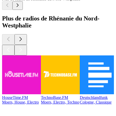
Plus de radios de Rhénanie du Nord-
Westphalie
HouseTime.FM
TechnoBase.FM
Deutschlandfunk
Moers, House, Electro
Moers, Electro, Techno
Cologne, Classique
Les meilleurs
podcasts
Les meilleurs
podcasts