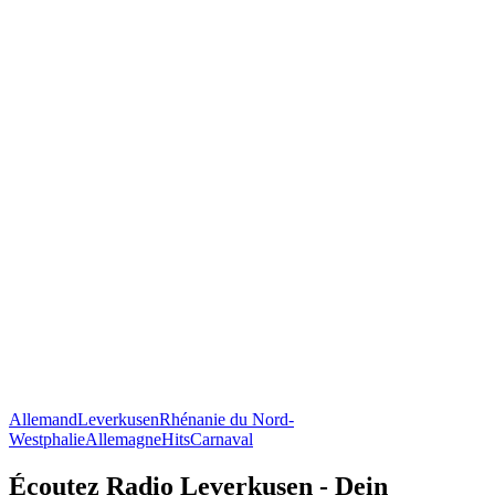
Allemand
Leverkusen
Rhénanie du Nord-
Westphalie
Allemagne
Hits
Carnaval
Écoutez Radio Leverkusen - Dein