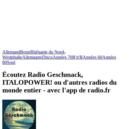
Allemand
Bonn
Rhénanie du Nord-
Westphalie
Allemagne
Disco
Années 70
R'n'B
Années 60
Années
80
Soul
Écoutez Radio Geschmack,
ITALOPOWER! ou d'autres radios du
monde entier - avec l'app de radio.fr