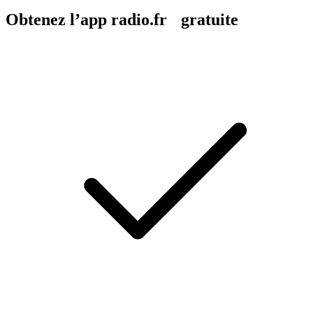
Obtenez l’app radio.fr gratuite