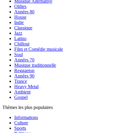
Musique Alternative
Oldies
Années 80
House
Indie
Classique
Jazz
Latino
Chillout
Film et Comédie musicale
Soul
Années 70
Musique traditionnelle
Reggaeton
Années 90
Trance
Heavy Metal
Ambient
Gospel
Thèmes les plus populaires
Informations
Culture
Sports