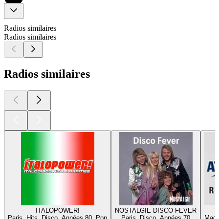
Radios similaires
Radios similaires
Radios similaires
ITALOPOWER!
NOSTALGIE DISCO FEVER
Paris, Hits, Disco, Années 80, Pop
Paris, Disco, Années 70
Mach