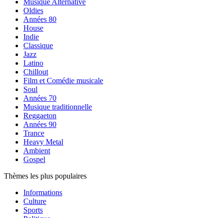
Musique Alternative
Oldies
Années 80
House
Indie
Classique
Jazz
Latino
Chillout
Film et Comédie musicale
Soul
Années 70
Musique traditionnelle
Reggaeton
Années 90
Trance
Heavy Metal
Ambient
Gospel
Thèmes les plus populaires
Informations
Culture
Sports