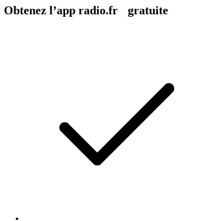
Obtenez l’app radio.fr gratuite