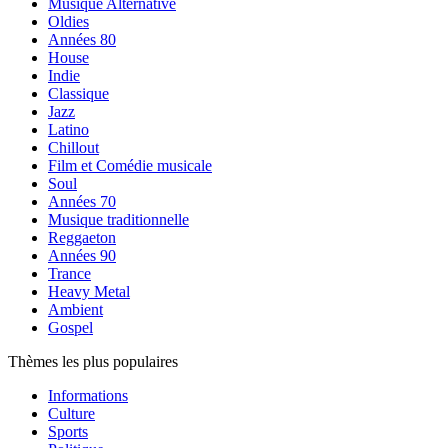
Musique Alternative
Oldies
Années 80
House
Indie
Classique
Jazz
Latino
Chillout
Film et Comédie musicale
Soul
Années 70
Musique traditionnelle
Reggaeton
Années 90
Trance
Heavy Metal
Ambient
Gospel
Thèmes les plus populaires
Informations
Culture
Sports