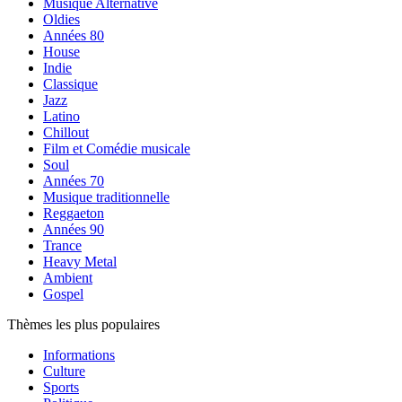
Musique Alternative
Oldies
Années 80
House
Indie
Classique
Jazz
Latino
Chillout
Film et Comédie musicale
Soul
Années 70
Musique traditionnelle
Reggaeton
Années 90
Trance
Heavy Metal
Ambient
Gospel
Thèmes les plus populaires
Informations
Culture
Sports