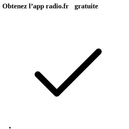
Obtenez l’app radio.fr gratuite