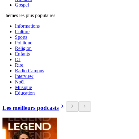
Gospel
Thèmes les plus populaires
Informations
Culture
Sports
Politique
Religion
Enfants
DJ
Rire
Radio Campus
Interview
Noël
Musique
Education
Les meilleurs podcasts