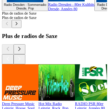
Radio Dresden - 80er Kulthits
Radio Dresden - Sommerradio
Radio Dr
Dresde, Pop
Dresd
Dresde, Années 80
Plus de radios de Saxe
Plus de radios de Saxe
Plus de radios de Saxe
Deep Pressure Music
Hot Mix Radio
RADIO PSR 80er
Leipzig, House, Soul
Leipzig, Rock, Pop
Leipzig, Années 80, E