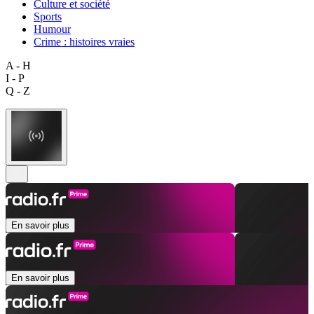
Culture et société
Sports
Humour
Crime : histoires vraies
A - H
I - P
Q - Z
En savoir plus
En savoir plus