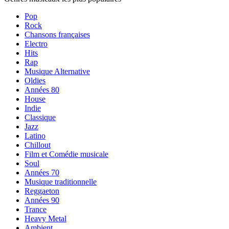
Pop
Rock
Chansons françaises
Electro
Hits
Rap
Musique Alternative
Oldies
Années 80
House
Indie
Classique
Jazz
Latino
Chillout
Film et Comédie musicale
Soul
Années 70
Musique traditionnelle
Reggaeton
Années 90
Trance
Heavy Metal
Ambient