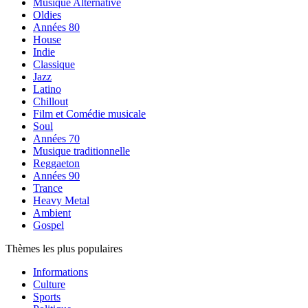
Musique Alternative
Oldies
Années 80
House
Indie
Classique
Jazz
Latino
Chillout
Film et Comédie musicale
Soul
Années 70
Musique traditionnelle
Reggaeton
Années 90
Trance
Heavy Metal
Ambient
Gospel
Thèmes les plus populaires
Informations
Culture
Sports