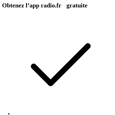
Obtenez l’app radio.fr gratuite