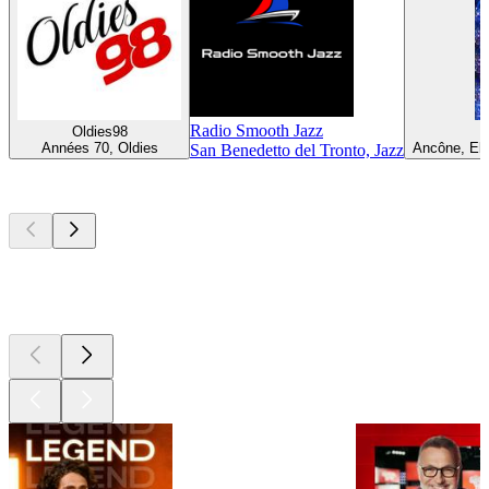
Radio Smooth Jazz
Oldies98
Années 70, Oldies
Ancône, Ele
San Benedetto del Tronto, Jazz
Les meilleurs
podcasts
Les meilleurs
podcasts
Les meilleurs
podcasts