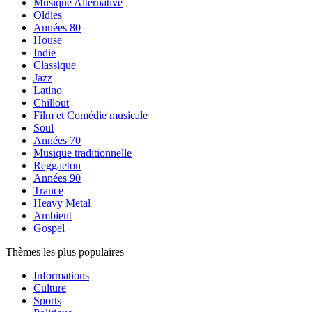
Musique Alternative
Oldies
Années 80
House
Indie
Classique
Jazz
Latino
Chillout
Film et Comédie musicale
Soul
Années 70
Musique traditionnelle
Reggaeton
Années 90
Trance
Heavy Metal
Ambient
Gospel
Thèmes les plus populaires
Informations
Culture
Sports