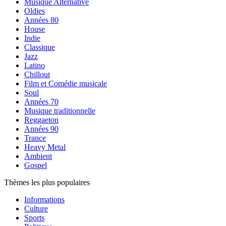
Musique Alternative
Oldies
Années 80
House
Indie
Classique
Jazz
Latino
Chillout
Film et Comédie musicale
Soul
Années 70
Musique traditionnelle
Reggaeton
Années 90
Trance
Heavy Metal
Ambient
Gospel
Thèmes les plus populaires
Informations
Culture
Sports